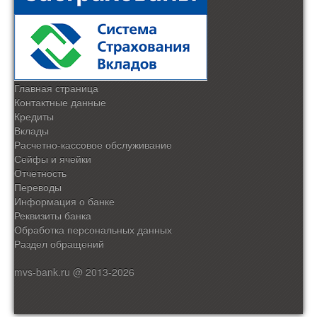
Главная страница
Контактные данные
Кредиты
Вклады
Расчетно-кассовое обслуживание
Сейфы и ячейки
Отчетность
Переводы
Информация о банке
Реквизиты банка
Обработка персональных данных
Раздел обращений
mvs-bank.ru @ 2013-2026